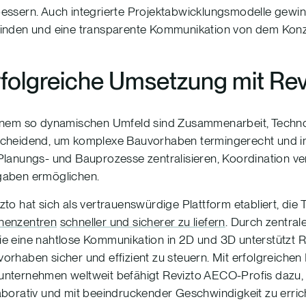
essern. Auch integrierte Projektabwicklungsmodelle gewinne
inden und eine transparente Kommunikation von dem Konze
folgreiche Umsetzung mit Rev
einem so dynamischen Umfeld sind Zusammenarbeit, Techn
scheidend, um komplexe Bauvorhaben termingerecht und i
Planungs- und Bauprozesse zentralisieren, Koordination ve
gaben ermöglichen.
zto hat sich als vertrauenswürdige Plattform etabliert, die
henzentren
schneller und sicherer zu liefern
. Durch zentral
e eine nahtlose Kommunikation in 2D und 3D unterstützt 
orhaben sicher und effizient zu steuern. Mit erfolgreiche
nternehmen weltweit befähigt Revizto AECO-Profis dazu, da
aborativ und mit beeindruckender Geschwindigkeit zu erric