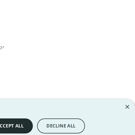
o
×
hte vorbehalten. Alle Marken sind Eigentum ihrer jeweiligen
CCEPT ALL
DECLINE ALL