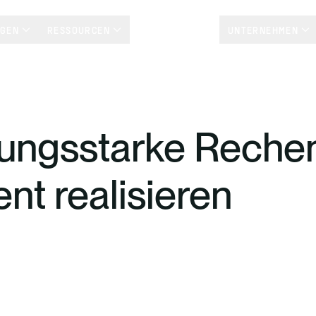
NGEN
RESSOURCEN
KUNDENSTORYS
UNTERNEHMEN
tungsstarke Reche
ient realisieren