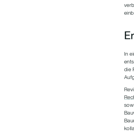
verb
einb
Er
In 
ent
die 
Auf
Revi
Rec
sowi
Bauv
Bauu
koll