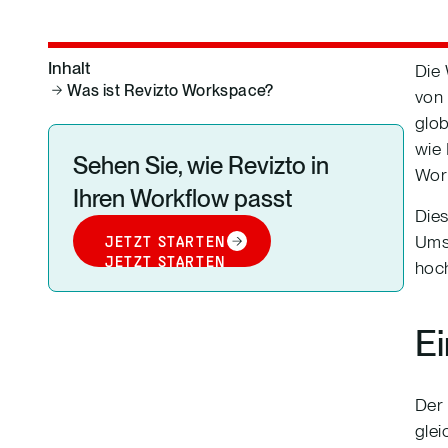
Inhalt
Die 
Was ist Revizto Workspace?
von 
glob
wie 
Sehen Sie, wie Revizto in
Work
Ihren Workflow passt
Dies
Umse
JETZT STARTEN
JETZT STARTEN
hoch
Ei
Der 
glei