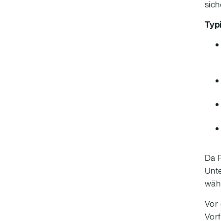
sich
Typ
Da R
Unte
wäh
Vor 
Vorf