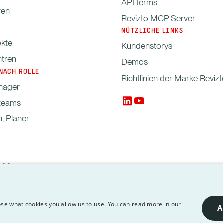
API terms
ren
Revizto MCP Server
NÜTZLICHE LINKS
kte
Kundenstorys
tren
Demos
NACH ROLLE
Richtlinien der Marke Revizt
nager
nteams
n, Planer
-Manager
Copyright © 2012-2026 Revizto SA. Alle Rec
processing
API
se what cookies you allow us to use. You can read more in our
A
Terms
Inhaber.