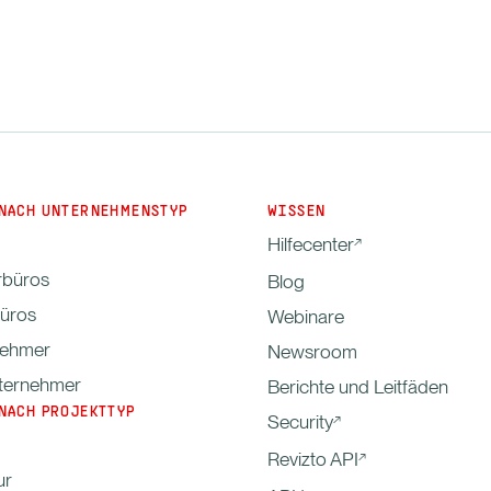
NACH UNTERNEHMENSTYP
WISSEN
Hilfecenter
rbüros
Blog
büros
Webinare
nehmer
Newsroom
ternehmer
Berichte und Leitfäden
NACH PROJEKTTYP
Security
Revizto API
ur