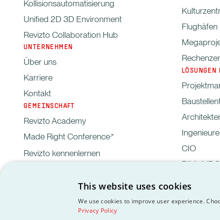
Kollisionsautomatisierung
Kulturzent
Unified 2D 3D Environment
Flughäfen
Revizto Collaboration Hub
Megaproje
UNTERNEHMEN
Rechenzen
Über uns
LÖSUNGEN 
Karriere
Projektma
Kontakt
Baustelle
GEMEINSCHAFT
Architekte
Revizto Academy
Ingenieure
Made Right Conference
CIO
Revizto kennenlernen
BIM-/VDC
This website uses cookies
Privacy
Customer data 
DSGVO
EULA
We use cookies to improve user experience. Choo
Policy
agreement
Privacy Policy