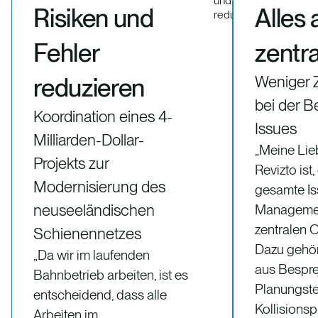
Risiken und
Alles
Fehler
zentr
reduzieren
Weniger 
bei der B
Koordination eines 4-
Issues
Milliarden-Dollar-
„Meine Lieb
Projekts zur
Revizto ist
Modernisierung des
gesamte Is
neuseeländischen
Managemen
zentralen O
Schienennetzes
Dazu gehö
„Da wir im laufenden
aus Bespr
Bahnbetrieb arbeiten, ist es
Planungst
entscheidend, dass alle
Kollisions
Arbeiten im