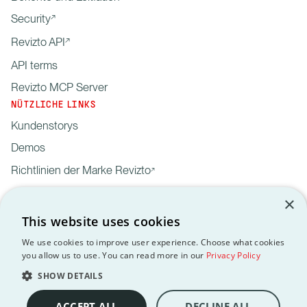
Security
Revizto API
API terms
Revizto MCP Server
NÜTZLICHE LINKS
Kundenstorys
Demos
Richtlinien der Marke Revizto
×
This website uses cookies
We use cookies to improve user experience. Choose what cookies
you allow us to use. You can read more in our
Privacy Policy
Privacy
Customer data processing
API
DSGVO
EULA
Policy
agreement
Terms
SHOW DETAILS
Copyright © 2012-2026 Revizto SA. Alle Rechte vorbehalten. Alle
Marken sind Eigentum ihrer jeweiligen Inhaber.
ACCEPT ALL
DECLINE ALL