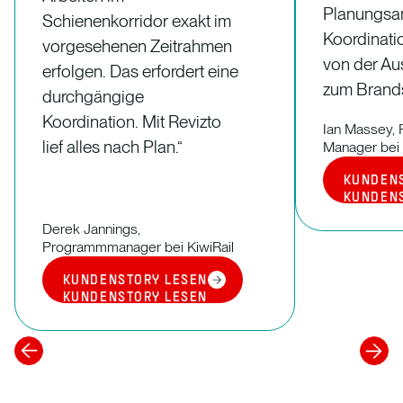
Planungsa
Schienenkorridor exakt im
Koordinat
vorgesehenen Zeitrahmen
von der Au
erfolgen. Das erfordert eine
zum Brands
durchgängige
Koordination. Mit Revizto
Ian Massey, 
lief alles nach Plan.“
Manager bei
KUNDEN
KUNDEN
Derek Jannings,
Programmmanager bei KiwiRail
KUNDENSTORY LESEN
KUNDENSTORY LESEN