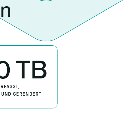
hen
0 TB
RFASST,
 UND GERENDERT