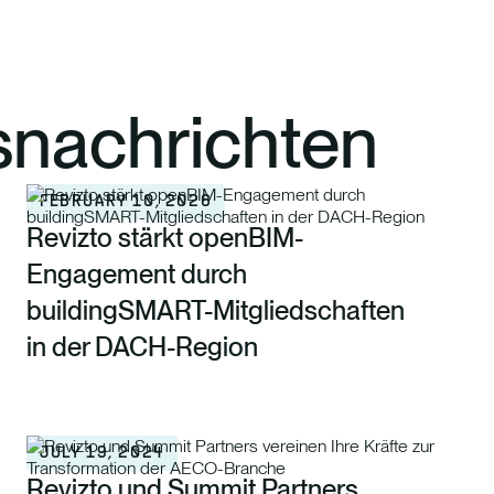
nachrichten
FEBRUARY 10, 2026
Revizto stärkt openBIM-
Engagement durch
buildingSMART-Mitgliedschaften
in der DACH-Region
JULY 19, 2024
Revizto und Summit Partners