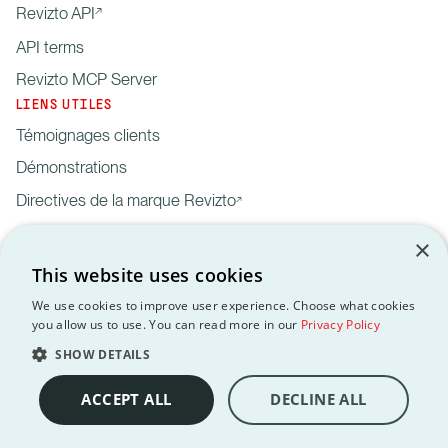
Revizto API
API terms
Revizto MCP Server
LIENS UTILES
Témoignages clients
Démonstrations
Directives de la marque Revizto
×
This website uses cookies
We use cookies to improve user experience. Choose what cookies
you allow us to use. You can read more in our
Privacy Policy
Mentions
Données
Traitement des
API
RGPD
légales
personnelles
données
Terms
SHOW DETAILS
Copyright © 2012-2026 Revizto SA. Tous droits réservés. Toutes les
marques déposées sont la propriété de leurs détenteurs respectifs.
ACCEPT ALL
DECLINE ALL