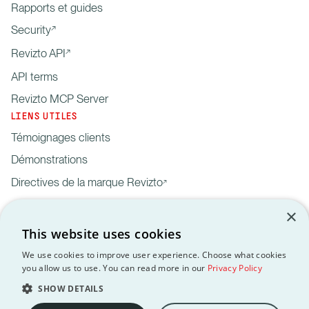
Rapports et guides
Security
Revizto API
API terms
Revizto MCP Server
LIENS UTILES
Témoignages clients
Démonstrations
Directives de la marque Revizto
×
This website uses cookies
We use cookies to improve user experience. Choose what cookies
you allow us to use. You can read more in our
Privacy Policy
Mentions
Données
Traitement des
API
RGPD
légales
personnelles
données
Terms
SHOW DETAILS
Copyright © 2012-2026 Revizto SA. Tous droits réservés. Toutes les