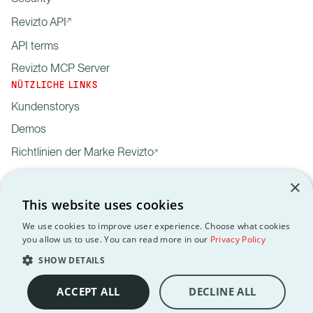
Revizto API
API terms
Revizto MCP Server
NÜTZLICHE LINKS
Kundenstorys
Demos
Richtlinien der Marke Revizto
×
This website uses cookies
We use cookies to improve user experience. Choose what cookies
you allow us to use. You can read more in our
Privacy Policy
Privacy
Customer data processing
API
DSGVO
EULA
Policy
agreement
Terms
SHOW DETAILS
Copyright © 2012-2026 Revizto SA. Alle Rechte vorbehalten. Alle
Marken sind Eigentum ihrer jeweiligen Inhaber.
ACCEPT ALL
DECLINE ALL