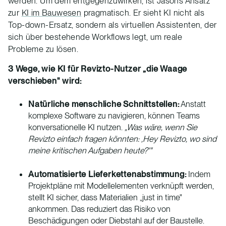
werden. Um dem entgegenzuwirken, ist Jasons Ansatz
zur
KI im Bauwesen
pragmatisch. Er sieht KI nicht als
Top-down-Ersatz, sondern als virtuellen Assistenten, der
sich über bestehende Workflows legt, um reale
Probleme zu lösen.
3 Wege, wie KI für Revizto-Nutzer „die Waage
verschieben" wird:
Natürliche menschliche Schnittstellen:
Anstatt
komplexe Software zu navigieren, können Teams
konversationelle KI nutzen.
„Was wäre, wenn Sie
Revizto einfach fragen könnten: ‚Hey Revizto, wo sind
meine kritischen Aufgaben heute?'"
Automatisierte Lieferkettenabstimmung:
Indem
Projektpläne mit Modellelementen verknüpft werden,
stellt KI sicher, dass Materialien „just in time"
ankommen. Das reduziert das Risiko von
Beschädigungen oder Diebstahl auf der Baustelle.