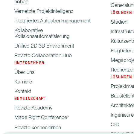
hoheit
Generalun
Vernetzte Projektintelligenz
LÖSUNGEN 
Integriertes Aufgabenmanagement
Stadien
Kollaborative
Infrastrukt
Kollisionsautomatisierung
Kulturzent
Unified 2D 3D Environment
Flughäfen
Revizto Collaboration Hub
Megaproje
UNTERNEHMEN
Rechenzen
Über uns
LÖSUNGEN 
Karriere
Projektma
Kontakt
Baustelle
GEMEINSCHAFT
Architekte
Revizto Academy
Ingenieure
Made Right Conference
CIO
Revizto kennenlernen
BIM-/VDC