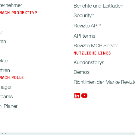
ternehmer
Berichte und Leitfäden
NACH PROJEKTTYP
Security
Revizto API
ur
API terms
ren
Revizto MCP Server
NÜTZLICHE LINKS
kte
Kundenstorys
tren
Demos
NACH ROLLE
Richtlinien der Marke Revizt
nager
nteams
n, Planer
-Manager