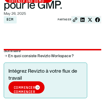
pour le GMP.
OBTENIR UNE DÉMO
May 26, 2025
BIM
PARTAGER
Sommaire
En quoi consiste Revizto Workspace ?
Intégrez Revizto à votre flux de
travail
COMMENCER
COMMENCER