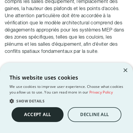
compris les salles d’équipement, l’emplacement des
gaines, la hauteur des plafonds et les points d’accès.
Une attention particulière doit être accordée à la
vérification que le modèle architectural comprend des
dégagements appropriés pour les systèmes MEP dans
des zones spécifiques, telles que les couloirs, les
plénums et les salles d’équipement, afin d’éviter des
conflits spatiaux fondamentaux par la suite.
×
Étape 3 : Développement du modèle
This website uses cookies
MEP
We use cookies to improve user experience. Choose what cookies
you allow us to use. You can read more in our
Privacy Policy
La phase de modélisation MEP doit se dérouler selon
une séquence logique qui reflète les dépendances
SHOW DETAILS
physiques entre les systèmes. Le plus souvent, les
ACCEPT ALL
DECLINE ALL
systèmes plus grands et dépendants de la gravité sont
modélisés en premier, suivis des systèmes offrant une
plus grande flexibilité de routage.