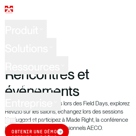
Produit
Solutions
RESSOURCES
Ressources
Rencontres et
Témoignages clients
événements
Entreprise
Rencontrez nos équipes lors des Field Days, explorez
Revizto sur les salons, échangez lors des sessions
Unplugged et participez à Made Right, la conférence
FR
SE CONNECTER
incontournable des professionnels AECO.
OBTENIR UNE DÉMO