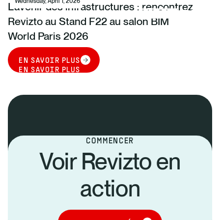
Wednesday, April 1, 2026
L’avenir des infrastructures : rencontrez
Revizto au Stand F22 au salon BIM
World Paris 2026
EN SAVOIR PLUS
EN SAVOIR PLUS
COMMENCER
Voir Revizto en
action