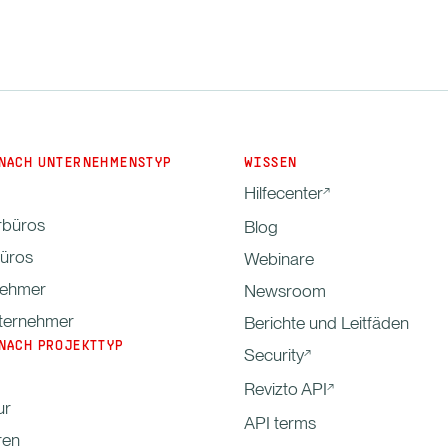
NACH UNTERNEHMENSTYP
WISSEN
Hilfecenter
rbüros
Blog
büros
Webinare
nehmer
Newsroom
ternehmer
Berichte und Leitfäden
NACH PROJEKTTYP
Security
Revizto API
ur
API terms
ren