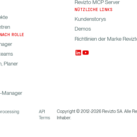
Revizto MCP Server
NÜTZLICHE LINKS
kte
Kundenstorys
tren
Demos
NACH ROLLE
Richtlinien der Marke Revizt
nager
nteams
n, Planer
-Manager
Copyright © 2012-2026 Revizto SA. Alle Rec
processing
API
Terms
Inhaber.