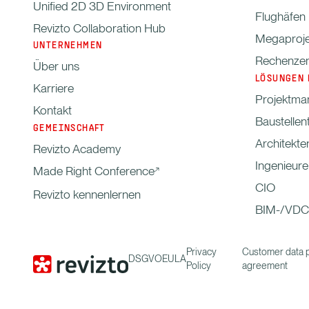
Unified 2D 3D Environment
Flughäfen
Revizto Collaboration Hub
Megaproje
UNTERNEHMEN
Rechenzen
Über uns
LÖSUNGEN 
Karriere
Projektma
Kontakt
Baustelle
GEMEINSCHAFT
Architekte
Revizto Academy
Ingenieure
Made Right Conference
CIO
Revizto kennenlernen
BIM-/VDC
Privacy
Customer data 
DSGVO
EULA
Policy
agreement