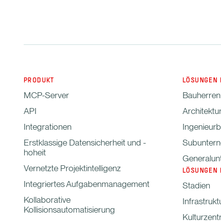
PRODUKT
LÖSUNGEN 
MCP-Server
Bauherren
API
Architektu
Integrationen
Ingenieur
Erstklassige Datensicherheit und -
Subunter
hoheit
Generalun
Vernetzte Projektintelligenz
LÖSUNGEN 
Integriertes Aufgabenmanagement
Stadien
Kollaborative
Infrastrukt
Kollisionsautomatisierung
Kulturzent