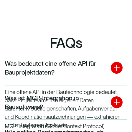
FAQs
Was bedeutet eine offene API für
Bauprojektdaten?
Eine offene API in der Bautechnologie bedeutet,
Was ist MCP-Integration in
dass Projektteams ihre eigenen Daten —
Bausoftware?
darunter Modelleigenschaften, Aufgabenverlauf
und Koordinationsaufzeichnungen — extrahieren
und mit externen Tools wie
MCP-Integration (Model Context Protocol)