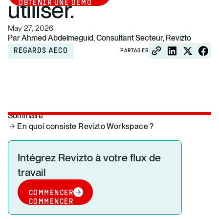
utiliser.
OBTENIR UNE DÉMO
May 27, 2026
Par Ahmed Abdelmeguid, Consultant Secteur, Revizto
REGARDS AECO
PARTAGER
Sommaire
En quoi consiste Revizto Workspace ?
Intégrez Revizto à votre flux de
travail
COMMENCER
COMMENCER