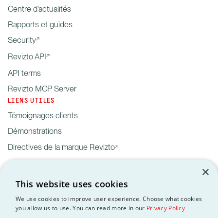
Centre d'actualités
Rapports et guides
Security
Revizto API
API terms
Revizto MCP Server
LIENS UTILES
Témoignages clients
Démonstrations
Directives de la marque Revizto
×
This website uses cookies
We use cookies to improve user experience. Choose what cookies
you allow us to use. You can read more in our
Privacy Policy
Mentions
Données
Traitement des
API
RGPD