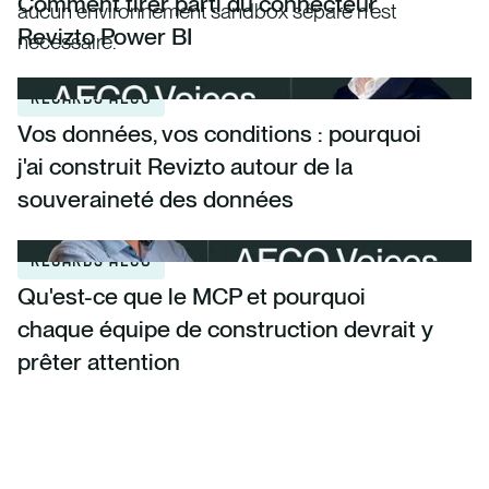
Comment tirer parti du connecteur
aucun environnement sandbox séparé n'est
Revizto Power BI
nécessaire.
REGARDS AECO
Vos données, vos conditions : pourquoi
j'ai construit Revizto autour de la
souveraineté des données
REGARDS AECO
Qu'est-ce que le MCP et pourquoi
chaque équipe de construction devrait y
prêter attention