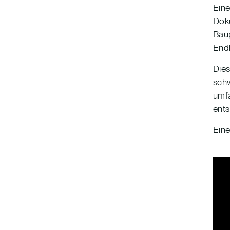
Ein
Doku
Baup
Endk
Dies
schw
umfa
ents
Eine