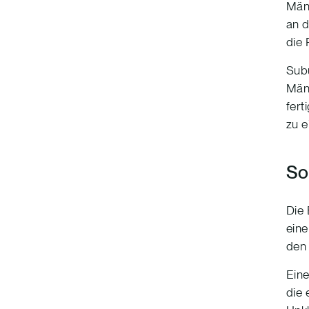
Mäng
an d
die 
Subu
Män
fert
zu e
So 
Die 
ein
den 
Eine
die 