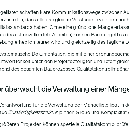
ellisten schaffen klare Kommunikationswege zwischen Au
erzustellen, dass alle das gleiche Verständnis von den no
itätsstandards haben. Ohne eine gründliche Mängelerfassu
udes auf unvollendete Arbeiten) können Baumängel bis n
bung erheblich teurer wird und gleichzeitig das tägliche
systematische Dokumentation, die mit einer ordnungsgemäß
ntwortlichkeit unter den Projektbeteiligten und liefert gle
rend des gesamten Bauprozesses Qualitätskontrollmaßna
r überwacht die Verwaltung einer Mängel
Verantwortung für die Verwaltung der Mängelliste liegt in d
aue
Zuständigkeitsstruktur
je nach Größe und Komplexität de
größeren Projekten können spezielle Qualitätskontrollprüf