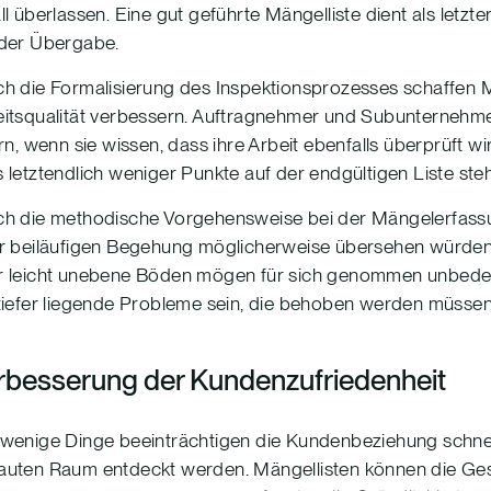
ll überlassen. Eine gut geführte Mängelliste dient als letzte
 der Übergabe.
h die Formalisierung des Inspektionsprozesses schaffen Mä
itsqualität verbessern. Auftragnehmer und Subunternehm
ern, wenn sie wissen, dass ihre Arbeit ebenfalls überprüft wir
 letztendlich weniger Punkte auf der endgültigen Liste ste
ch die methodische Vorgehensweise bei der Mängelerfass
r beiläufigen Begehung möglicherweise übersehen würden.
r leicht unebene Böden mögen für sich genommen unbedeu
tiefer liegende Probleme sein, die behoben werden müssen, 
rbesserung der Kundenzufriedenheit
wenige Dinge beeinträchtigen die Kundenbeziehung schnell
auten Raum entdeckt werden. Mängellisten können die G