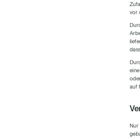
Zufa
vor
Durc
Arbe
lief
dass
Dur
eine
ode
auf 
Ve
Nur 
geb