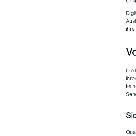
Unkl
Digi
Aust
ihre
Vo
Die 
ihre
kein
Sehe
Sic
Qual