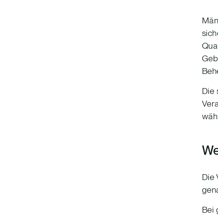
Mäng
sich
Qual
Gebä
Behe
Die 
Vera
wäh
We
Die 
gen
Bei 