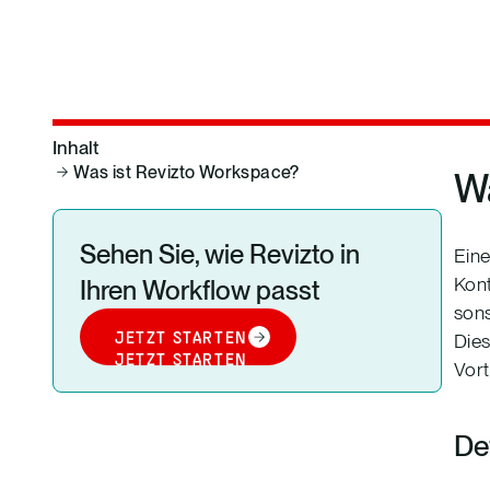
Inhalt
Was ist Revizto Workspace?
Wa
Sehen Sie, wie Revizto in
Eine
Kont
Ihren Workflow passt
sons
JETZT STARTEN
Dies
JETZT STARTEN
Vort
Def