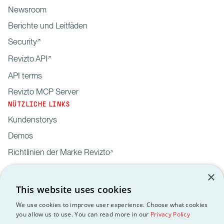
Newsroom
Berichte und Leitfäden
Security
Revizto API
API terms
Revizto MCP Server
NÜTZLICHE LINKS
Kundenstorys
Demos
Richtlinien der Marke Revizto
×
This website uses cookies
We use cookies to improve user experience. Choose what cookies
you allow us to use. You can read more in our
Privacy Policy
Privacy
Customer data processing
API
DSGVO
EULA